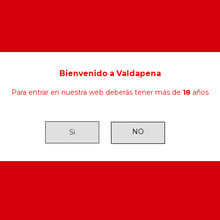
Brandy Terry 1900
s I
Bienvenido a Valdapena
Para entrar en nuestra web deberás tener más de
18
años
Si