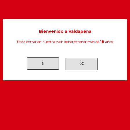
Bienvenido a Valdapena
Para entrar en nuestra web deberás tener más de
18
años
Si
Agua Fuensanta 0,33 c.l.