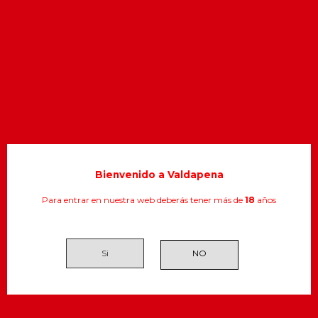
Sidra Pomar Pack 0,25
Bienvenido a Valdapena
Para entrar en nuestra web deberás tener más de
18
años
Si