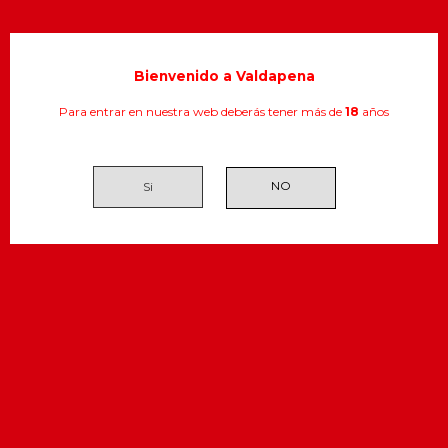
Bienvenido a Valdapena
Para entrar en nuestra web deberás tener más de
18
años
Puede darse de baja en cualquier momento.
Para ello, consulte nuestra información de
contacto en el aviso legal.
Si
Páginas
Contácto
Envío
Almacenes Valdapena
Aviso legal
Rúa dos Canteiros, 69 - 70,
Inicio
27003 Lugo
Cookies
982 209 048 - 659 056 572
info@valdapena.es
661 977 605 -
pedidos
Síganos