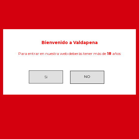
Bienvenido a Valdapena
Botella de ponche Ponche Osborne
Para entrar en nuestra web deberás tener más de
18
años
osborne
licor
ponche
Si
Detalles del producto